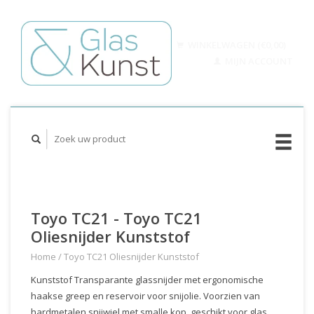
WINKELWAGEN (€0,00)
MIJN ACCOUNT
Toyo TC21 - Toyo TC21
Oliesnijder Kunststof
Home
/
Toyo TC21 Oliesnijder Kunststof
Kunststof Transparante glassnijder met ergonomische
haakse greep en reservoir voor snijolie. Voorzien van
hardmetalen snijwiel met smalle kop, geschikt voor glas