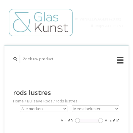
WINKELWAGEN (€0,00)
MIJN ACCOUNT
rods lustres
Home
/
Bullseye Rods
/
rods lustres
Min: €
0
Max: €
10