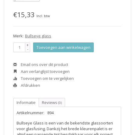
€15,33
Incl. btw
Merk:
Bullseye glass
+
Toevoegen aan winkelwagen
-
Email ons over dit product
Aan verlanglijst toevoegen
Toevoegen om te vergelijken
Afdrukken
Informatie
Reviews
(0)
Artikelnummer:
894
Bullseye Glass is een van de bekendste glassoorten
voor glasfusing. Dankzij het brede kleurenpalet is er
altijd een passende tint beschikbaar voor elk project.