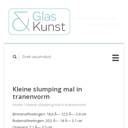
WINKELWAGEN (€0,00)
MIJN ACCOUNT
Kleine slumping mal in
tranenvorm
Home
/
Kleine slumping mal in tranenvorm
Binnenafmetingen: 18,6 Ã— 12,5 Ã— 2,4 cm
Buitenafmetingen: 20,5 Ã— 14 Ã— 3,1 cm
Opening: 7,1 Ã— 3,5 cm