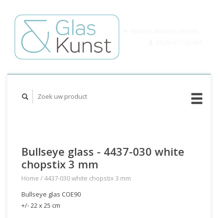
WINKELWAGEN (€0,00)
MIJN ACCOUNT
Bullseye glass - 4437-030 white
chopstix 3 mm
Home
/
4437-030 white chopstix 3 mm
Bullseye glas COE90
+/- 22 x 25 cm