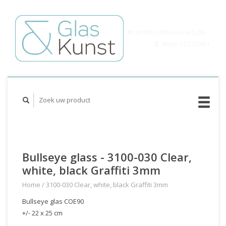
WINKELWAGEN (€0,00)
MIJN ACCOUNT
Bullseye glass - 3100-030 Clear,
white, black Graffiti 3mm
Home
/
3100-030 Clear, white, black Graffiti 3mm
Bullseye glas COE90
+/- 22 x 25 cm