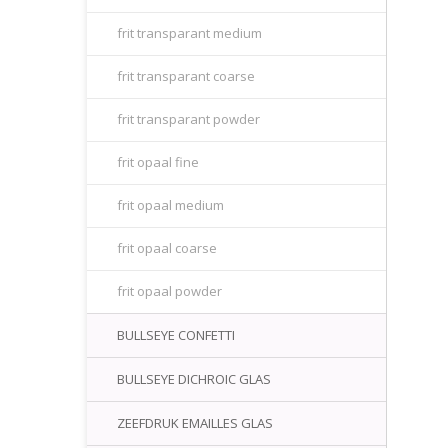
frit transparant medium
frit transparant coarse
frit transparant powder
frit opaal fine
frit opaal medium
frit opaal coarse
frit opaal powder
BULLSEYE CONFETTI
BULLSEYE DICHROIC GLAS
ZEEFDRUK EMAILLES GLAS