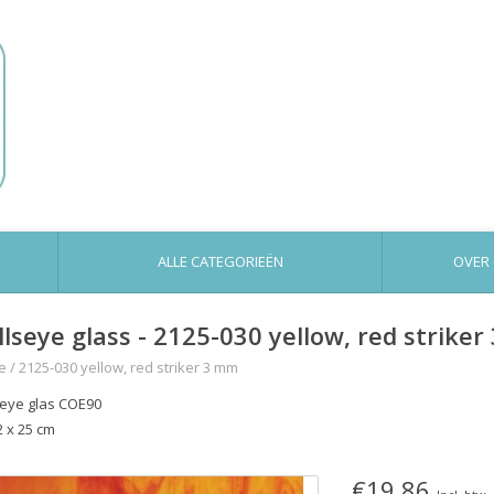
ALLE CATEGORIEËN
OVER
llseye glass - 2125-030 yellow, red strike
e
/
2125-030 yellow, red striker 3 mm
seye glas COE90
2 x 25 cm
€19,86