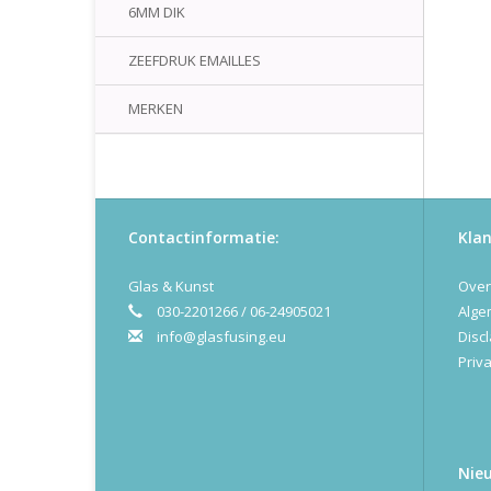
6MM DIK
ZEEFDRUK EMAILLES
MERKEN
Contactinformatie:
Klan
Glas & Kunst
Over
030-2201266 / 06-24905021
Alge
info@glasfusing.eu
Disc
Priva
Nie