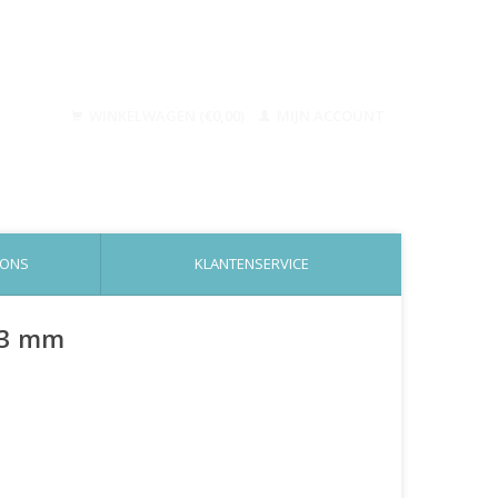
WINKELWAGEN (€0,00)
MIJN ACCOUNT
 ONS
KLANTENSERVICE
r 3 mm