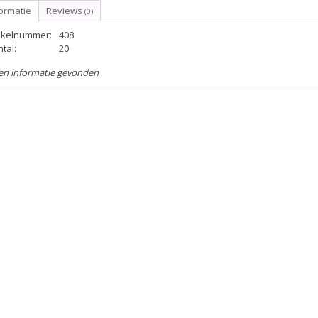
ormatie
Reviews
(0)
tikelnummer:
408
tal:
20
en informatie gevonden