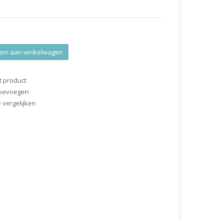
en aan winkelwagen
t product
 toevoegen
vergelijken