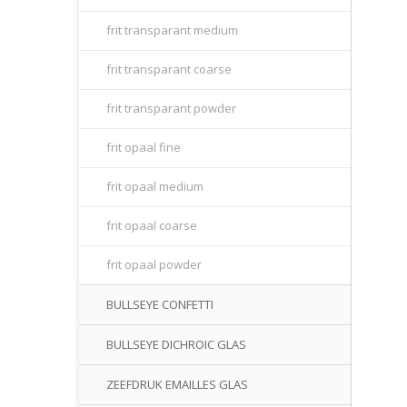
frit transparant medium
frit transparant coarse
frit transparant powder
frit opaal fine
frit opaal medium
frit opaal coarse
frit opaal powder
BULLSEYE CONFETTI
BULLSEYE DICHROIC GLAS
ZEEFDRUK EMAILLES GLAS