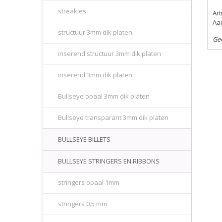
streakies
Ar
Aan
structuur 3mm dik platen
Ge
iriserend structuur 3mm dik platen
iriserend 3mm dik platen
Bullseye opaal 3mm dik platen
Bullseye transparant 3mm dik platen
BULLSEYE BILLETS
BULLSEYE STRINGERS EN RIBBONS
stringers opaal 1mm
stringers 0.5 mm