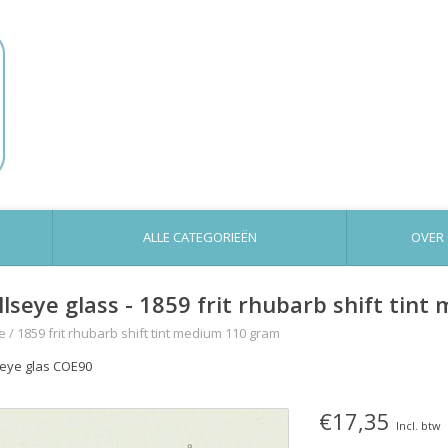
ALLE CATEGORIEËN
OVER
llseye glass - 1859 frit rhubarb shift tin
e
/
1859 frit rhubarb shift tint medium 110 gram
seye glas COE90
€17,35
Incl. btw