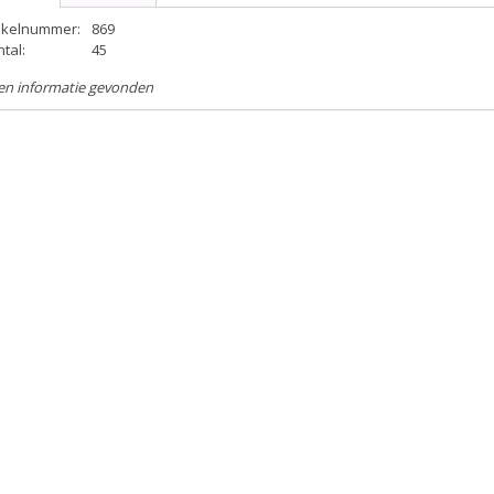
tikelnummer:
869
tal:
45
en informatie gevonden