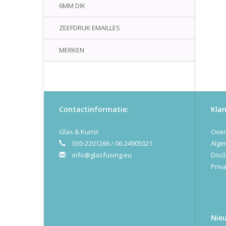
6MM DIK
ZEEFDRUK EMAILLES
MERKEN
Contactinformatie:
Klan
Glas & Kunst
Over
030-2201266 / 06-24905021
Alge
info@glasfusing.eu
Disc
Priva
Nie