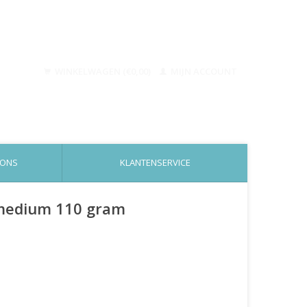
WINKELWAGEN (€0,00)
MIJN ACCOUNT
 ONS
KLANTENSERVICE
t medium 110 gram