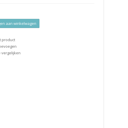
en aan winkelwagen
t product
 toevoegen
vergelijken