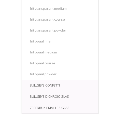
frit transparant medium
frit transparant coarse
frit transparant powder
frit opaal fine
frit opaal medium
frit opaal coarse
frit opaal powder
BULLSEYE CONFETTI
BULLSEYE DICHROIC GLAS
ZEEFDRUK EMAILLES GLAS