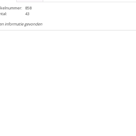
tikelnummer:
858
tal:
43
en informatie gevonden