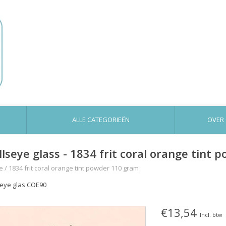
ALLE CATEGORIEËN
OVER
llseye glass - 1834 frit coral orange tint
e
/
1834 frit coral orange tint powder 110 gram
seye glas COE90
€13,54
Incl. btw