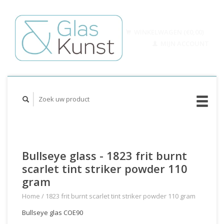
WINKELWAGEN (€0,00)
MIJN ACCOUNT
Bullseye glass - 1823 frit burnt
scarlet tint striker powder 110
gram
Home
/
1823 frit burnt scarlet tint striker powder 110 gram
Bullseye glas COE90