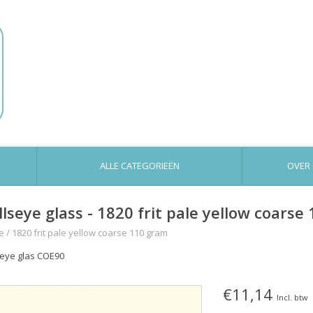
ALLE CATEGORIEËN
OVER
llseye glass - 1820 frit pale yellow coarse
e
/
1820 frit pale yellow coarse 110 gram
seye glas COE90
€11,14
Incl. btw