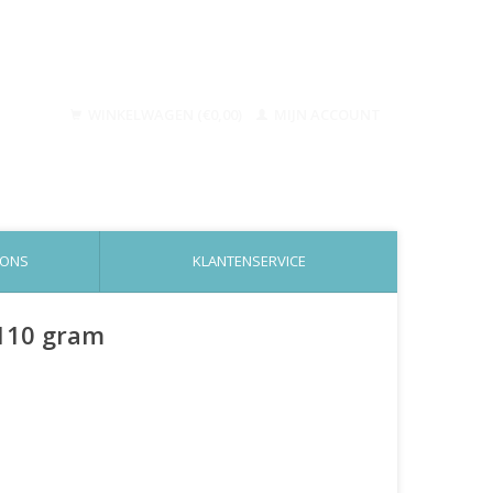
WINKELWAGEN (€0,00)
MIJN ACCOUNT
 ONS
KLANTENSERVICE
 110 gram