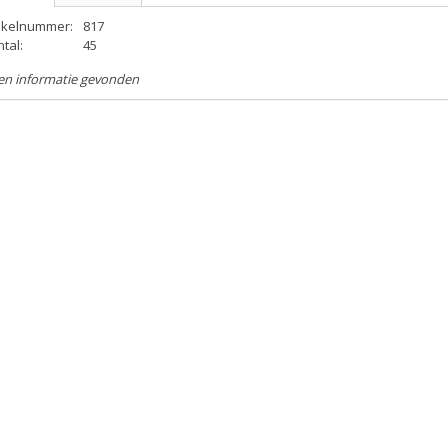
tikelnummer:
817
tal:
45
en informatie gevonden