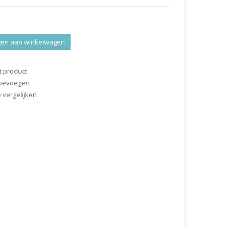
en aan winkelwagen
t product
 toevoegen
vergelijken