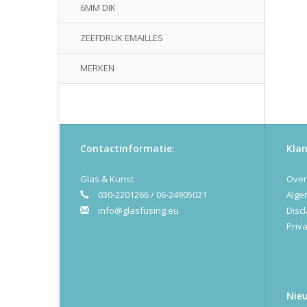
6MM DIK
ZEEFDRUK EMAILLES
MERKEN
Contactinformatie:
Klan
Glas & Kunst
Over
030-2201266 / 06-24905021
Alge
info@glasfusing.eu
Disc
Priva
Nie