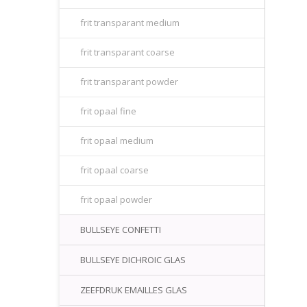
frit transparant medium
frit transparant coarse
frit transparant powder
frit opaal fine
frit opaal medium
frit opaal coarse
frit opaal powder
BULLSEYE CONFETTI
BULLSEYE DICHROIC GLAS
ZEEFDRUK EMAILLES GLAS