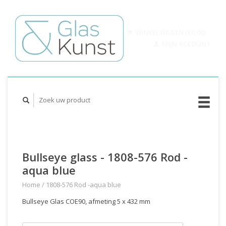
WINKELWAGEN (€0,00)
MIJN ACCOUNT
Bullseye glass - 1808-576 Rod -
aqua blue
Home
/
1808-576 Rod -aqua blue
Bullseye Glas COE90, afmeting 5 x 432 mm