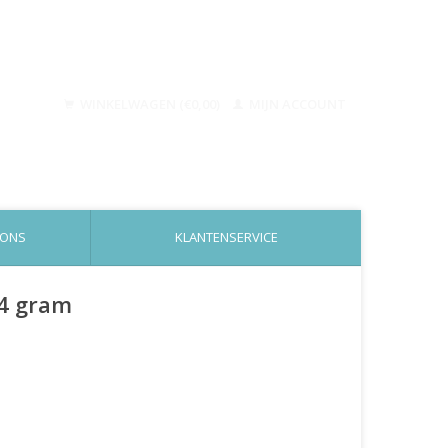
WINKELWAGEN (€0,00)
MIJN ACCOUNT
 ONS
KLANTENSERVICE
54 gram