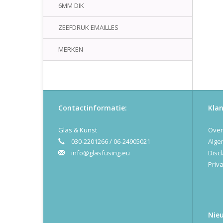
6MM DIK
ZEEFDRUK EMAILLES
MERKEN
Contactinformatie:
Klan
Glas & Kunst
Over
030-2201266 / 06-24905021
Alge
info@glasfusing.eu
Disc
Priva
Nie