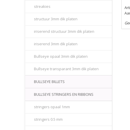
streakies
Ar
Aan
structuur 3mm dik platen
Ge
iriserend structuur 3mm dik platen
iriserend 3mm dik platen
Bullseye opaal 3mm dik platen
Bullseye transparant 3mm dik platen
BULLSEYE BILLETS
BULLSEYE STRINGERS EN RIBBONS
stringers opaal 1mm
stringers 0.5 mm