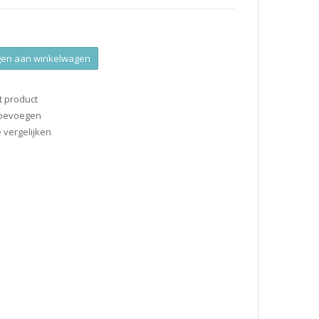
en aan winkelwagen
t product
 toevoegen
vergelijken