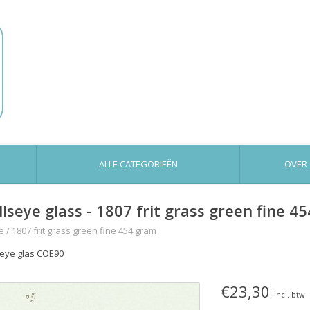
ALLE CATEGORIEËN
OVER
llseye glass - 1807 frit grass green fine 4
e
/
1807 frit grass green fine 454 gram
seye glas COE90
€23,30
Incl. btw