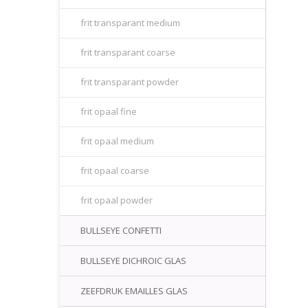
frit transparant medium
frit transparant coarse
frit transparant powder
frit opaal fine
frit opaal medium
frit opaal coarse
frit opaal powder
BULLSEYE CONFETTI
BULLSEYE DICHROIC GLAS
ZEEFDRUK EMAILLES GLAS