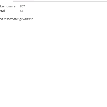
tikelnummer:
807
tal:
44
en informatie gevonden