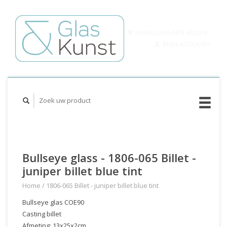
WINKELWAGEN (€0,00)
MIJN ACCOUNT
Bullseye glass - 1806-065 Billet -
juniper billet blue tint
Home
/
1806-065 Billet - juniper billet blue tint
Bullseye glas COE90
Casting billet
Afmeting: 13x25x2cm