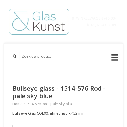
WINKELWAGEN (€0,00)
MIJN ACCOUNT
Bullseye glass - 1514-576 Rod -
pale sky blue
Home
/
1514-576 Rod -pale sky blue
Bullseye Glas COE90, afmeting 5 x 432 mm