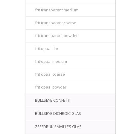
frit transparant medium
frit transparant coarse
frit transparant powder
frit opaal fine
frit opaal medium
frit opaal coarse
frit opaal powder
BULLSEYE CONFETTI
BULLSEYE DICHROIC GLAS
ZEEFDRUK EMAILLES GLAS