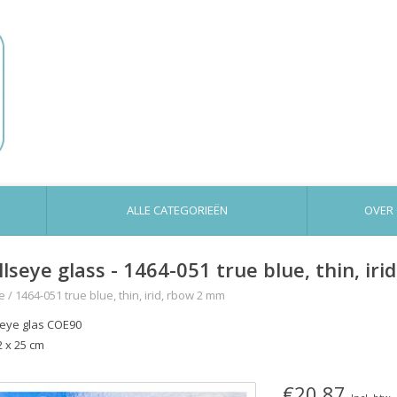
ALLE CATEGORIEËN
OVER
llseye glass - 1464-051 true blue, thin, ir
e
/
1464-051 true blue, thin, irid, rbow 2 mm
seye glas COE90
2 x 25 cm
€20,87