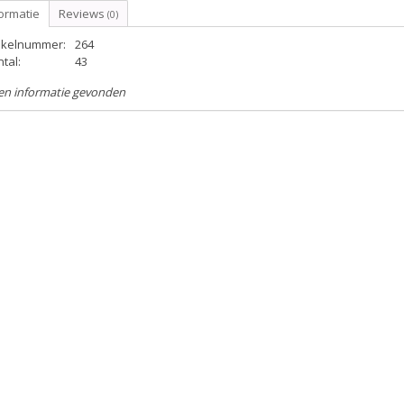
ormatie
Reviews
(0)
tikelnummer:
264
tal:
43
en informatie gevonden