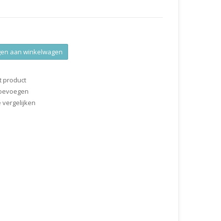
en aan winkelwagen
t product
 toevoegen
vergelijken