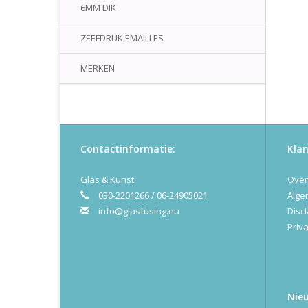
6MM DIK
ZEEFDRUK EMAILLES
MERKEN
Contactinformatie:
Klan
Glas & Kunst
Over
030-2201266 / 06-24905021
Alge
info@glasfusing.eu
Disc
Priva
Nie