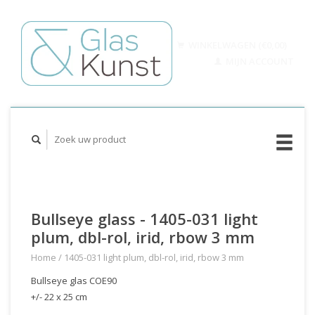
WINKELWAGEN (€0,00)
MIJN ACCOUNT
Bullseye glass - 1405-031 light
plum, dbl-rol, irid, rbow 3 mm
Home
/
1405-031 light plum, dbl-rol, irid, rbow 3 mm
Bullseye glas COE90
+/- 22 x 25 cm