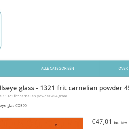
ALLE CATEGORIEËN
OVER
llseye glass - 1321 frit carnelian powder 
e
/
1321 frit carnelian powder 454 gram
seye glas COE90
€47,01
Incl. btw