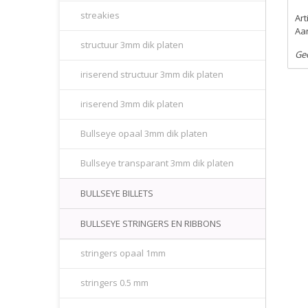
streakies
Ar
Aan
structuur 3mm dik platen
Ge
iriserend structuur 3mm dik platen
iriserend 3mm dik platen
Bullseye opaal 3mm dik platen
Bullseye transparant 3mm dik platen
BULLSEYE BILLETS
BULLSEYE STRINGERS EN RIBBONS
stringers opaal 1mm
stringers 0.5 mm