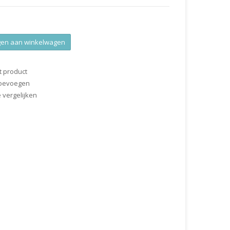
en aan winkelwagen
t product
 toevoegen
vergelijken