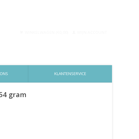
WINKELWAGEN (€0,00)
MIJN ACCOUNT
 ONS
KLANTENSERVICE
454 gram