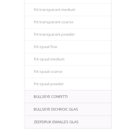
frit transparant medium
frit transparant coarse
frit transparant powder
frit opaal fine
frit opaal medium
frit opaal coarse
frit opaal powder
BULLSEYE CONFETTI
BULLSEYE DICHROIC GLAS
ZEEFDRUK EMAILLES GLAS