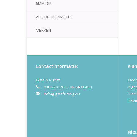
6MM DIK
ZEEFDRUK EMAILLES
MERKEN
Contactinformatie:
Klan
Glas & Kunst
Over
030-2201266 / 06-24905021
Alge
info@glasfusing.eu
Disc
Priva
Nie