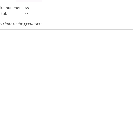
tikelnummer:
681
tal:
43
en informatie gevonden