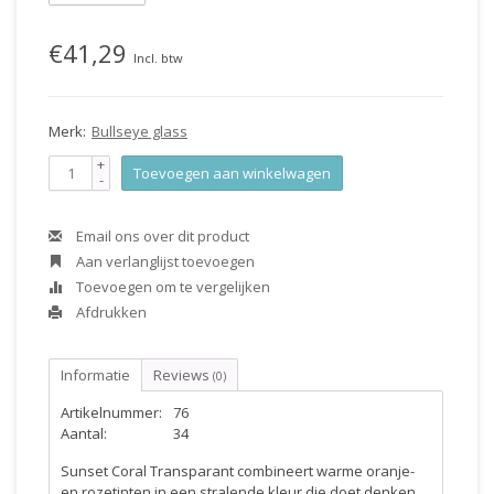
€41,29
Incl. btw
Merk:
Bullseye glass
+
Toevoegen aan winkelwagen
-
Email ons over dit product
Aan verlanglijst toevoegen
Toevoegen om te vergelijken
Afdrukken
Informatie
Reviews
(0)
Artikelnummer:
76
Aantal:
34
Sunset Coral Transparant combineert warme oranje-
en rozetinten in een stralende kleur die doet denken