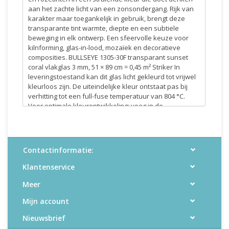
aan het zachte licht van een zonsondergang. Rijk van
karakter maar toegankelijk in gebruik, brengt deze
transparante tint warmte, diepte en een subtiele
beweging in elk ontwerp. Een sfeervolle keuze voor
kilnforming, glas-in-lood, mozaïek en decoratieve
composities. BULLSEYE 1305-30F transparant sunset
coral vlakglas 3 mm, 51 × 89 cm = 0,45 m² Striker In
leveringstoestand kan dit glas licht gekleurd tot vrijwel
kleurloos zijn. De uiteindelijke kleur ontstaat pas bij
verhitting tot een full-fuse temperatuur van 804 °C.
Voor optimale kleurontwikkeling: voeg in de
opstookfase een extra stap toe met 2 uur houdtijd op
662 °C. Voor mozaïek en glas-in-lood: informeer naar
de eigenschappen van de actuele productiebatch.
Bevat lood Kan reageren met selenium en zwavel
Contactinformatie:
Bullseye artikelnummer: 001305-0030-F-FULL
Klantenservice
Meer
Mijn account
Nieuwsbrief