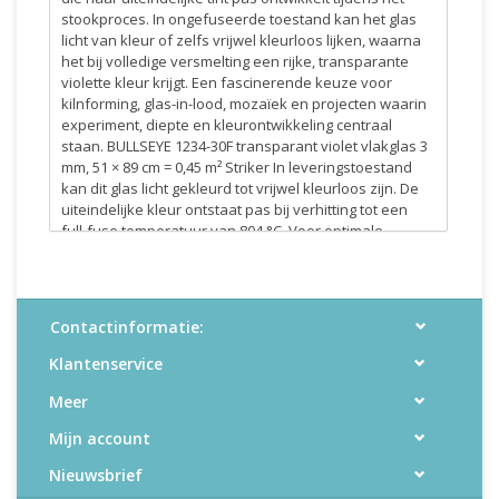
stookproces. In ongefuseerde toestand kan het glas
licht van kleur of zelfs vrijwel kleurloos lijken, waarna
het bij volledige versmelting een rijke, transparante
violette kleur krijgt. Een fascinerende keuze voor
kilnforming, glas-in-lood, mozaïek en projecten waarin
experiment, diepte en kleurontwikkeling centraal
staan. BULLSEYE 1234-30F transparant violet vlakglas 3
mm, 51 × 89 cm = 0,45 m² Striker In leveringstoestand
kan dit glas licht gekleurd tot vrijwel kleurloos zijn. De
uiteindelijke kleur ontstaat pas bij verhitting tot een
full-fuse temperatuur van 804 °C. Voor optimale
kleurontwikkeling: voeg in de opstookfase een extra
stap toe met 2 uur houdtijd op 662 °C. Voor mozaïek en
glas-in-lood: informeer naar de eigenschappen van de
actuele productiebatch. Bevat lood Kan reageren met
Contactinformatie:
selenium en zwavel Bullseye artikelnummer: 001234-
0030-F-FULL
Klantenservice
Meer
Mijn account
Nieuwsbrief