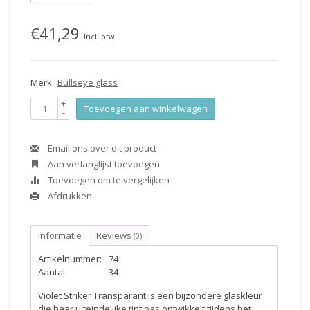
€41,29
Incl. btw
Merk:
Bullseye glass
+
Toevoegen aan winkelwagen
-
Email ons over dit product
Aan verlanglijst toevoegen
Toevoegen om te vergelijken
Afdrukken
Informatie
Reviews
(0)
Artikelnummer:
74
Aantal:
34
Violet Striker Transparant is een bijzondere glaskleur
die haar uiteindelijke tint pas ontwikkelt tijdens het