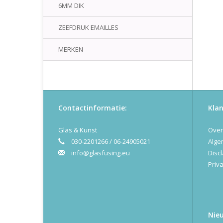
6MM DIK
ZEEFDRUK EMAILLES
MERKEN
Contactinformatie:
Klan
Glas & Kunst
Over
030-2201266 / 06-24905021
Alge
info@glasfusing.eu
Disc
Priva
Nie