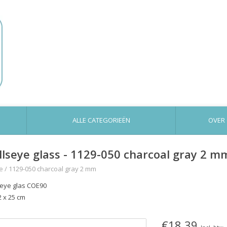
ALLE CATEGORIEËN
OVER
llseye glass - 1129-050 charcoal gray 2 m
e
/
1129-050 charcoal gray 2 mm
seye glas COE90
2 x 25 cm
€18,39