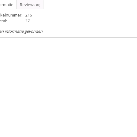
ormatie
Reviews
(0)
tikelnummer:
216
tal:
37
en informatie gevonden