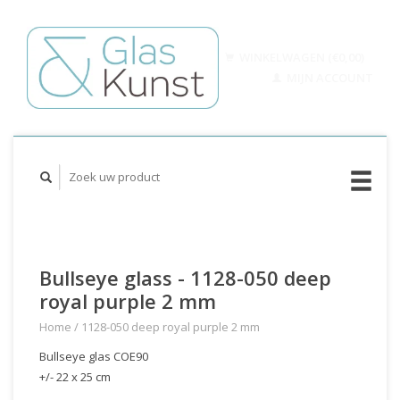
WINKELWAGEN (€0,00)
MIJN ACCOUNT
Bullseye glass - 1128-050 deep
royal purple 2 mm
Home
/
1128-050 deep royal purple 2 mm
Bullseye glas COE90
+/- 22 x 25 cm