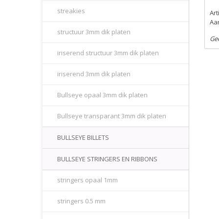
streakies
Ar
Aan
structuur 3mm dik platen
Ge
iriserend structuur 3mm dik platen
iriserend 3mm dik platen
Bullseye opaal 3mm dik platen
Bullseye transparant 3mm dik platen
BULLSEYE BILLETS
BULLSEYE STRINGERS EN RIBBONS
stringers opaal 1mm
stringers 0.5 mm