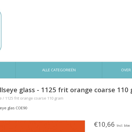
ALLE CATEGORIEËN
OVER
llseye glass - 1125 frit orange coarse 110
e
/
1125 frit orange coarse 110 gram
seye glas COE90
€10,66
Incl. btw