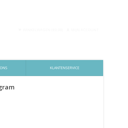
WINKELWAGEN (€0,00)
MIJN ACCOUNT
 ONS
KLANTENSERVICE
 gram