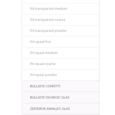
frit transparant medium
frit transparant coarse
frit transparant powder
frit opaal fine
frit opaal medium
frit opaal coarse
frit opaal powder
BULLSEYE CONFETTI
BULLSEYE DICHROIC GLAS
ZEEFDRUK EMAILLES GLAS