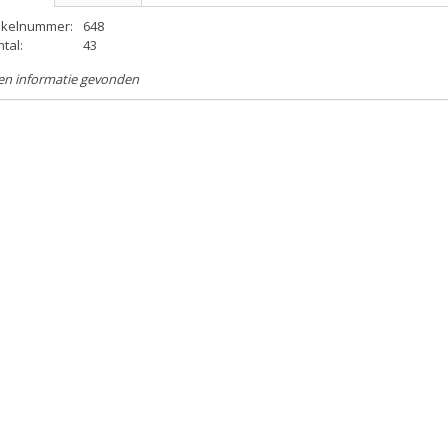
tikelnummer:
648
tal:
43
en informatie gevonden