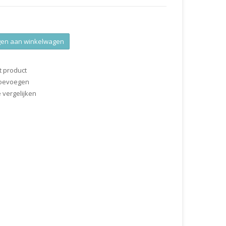
en aan winkelwagen
t product
 toevoegen
vergelijken