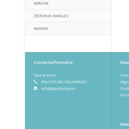
6MM DIK
ZEEFDRUK EMAILLES
MERKEN
Contactinformatie:
Klan
Glas & Kunst
Over
030-2201266 / 06-24905021
Alge
info@glasfusing.eu
Disc
Priva
Nie