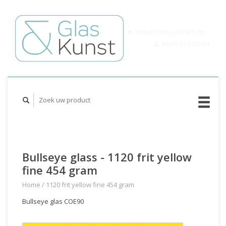
WINKELWAGEN (€0,00)
MIJN ACCOUNT
Bullseye glass - 1120 frit yellow
fine 454 gram
Home
/
1120 frit yellow fine 454 gram
Bullseye glas COE90