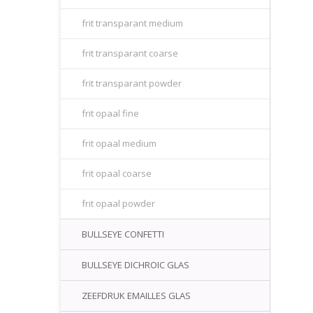
frit transparant medium
frit transparant coarse
frit transparant powder
frit opaal fine
frit opaal medium
frit opaal coarse
frit opaal powder
BULLSEYE CONFETTI
BULLSEYE DICHROIC GLAS
ZEEFDRUK EMAILLES GLAS