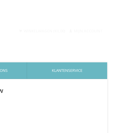
WINKELWAGEN (€0,00)
MIJN ACCOUNT
 ONS
KLANTENSERVICE
ow