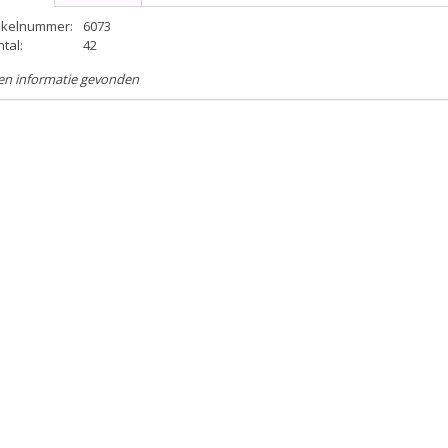
tikelnummer:
6073
tal:
42
en informatie gevonden