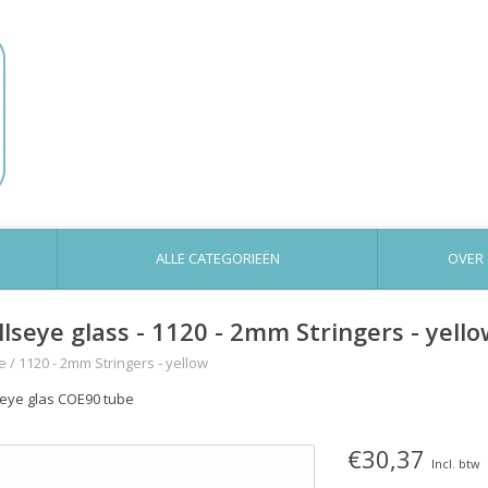
ALLE CATEGORIEËN
OVER
llseye glass - 1120 - 2mm Stringers - yell
e
/
1120 - 2mm Stringers - yellow
seye glas COE90 tube
€30,37
Incl. btw