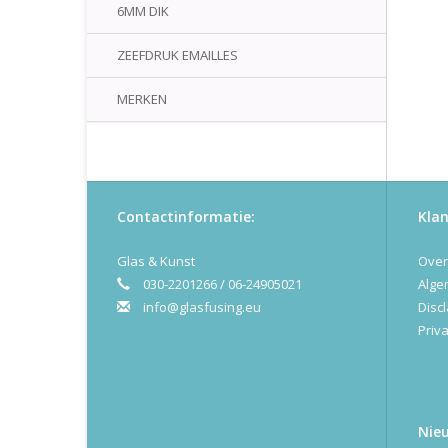
6MM DIK
ZEEFDRUK EMAILLES
MERKEN
Contactinformatie:
Klan
Glas & Kunst
Over
030-2201266 / 06-24905021
Alge
info@glasfusing.eu
Disc
Priva
Nie