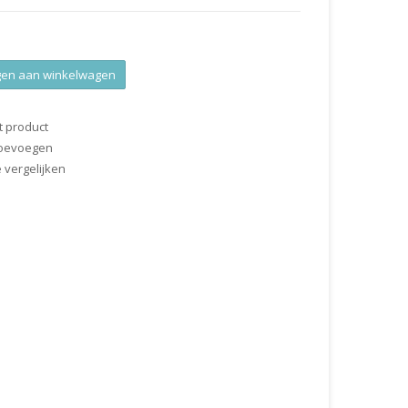
en aan winkelwagen
t product
 toevoegen
vergelijken