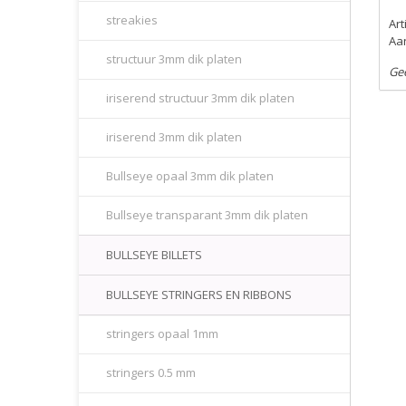
streakies
Ar
Aan
structuur 3mm dik platen
Ge
iriserend structuur 3mm dik platen
iriserend 3mm dik platen
Bullseye opaal 3mm dik platen
Bullseye transparant 3mm dik platen
BULLSEYE BILLETS
BULLSEYE STRINGERS EN RIBBONS
stringers opaal 1mm
stringers 0.5 mm