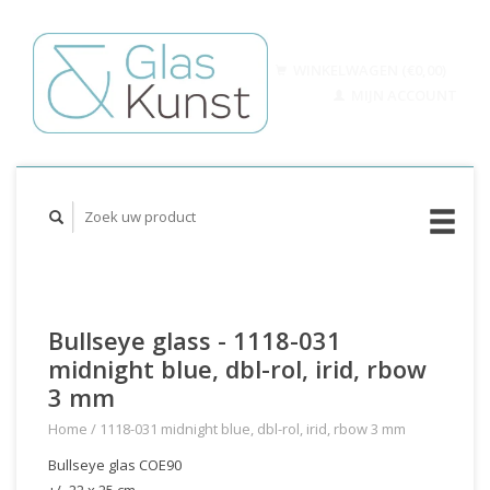
WINKELWAGEN (€0,00)
MIJN ACCOUNT
Bullseye glass - 1118-031
midnight blue, dbl-rol, irid, rbow
3 mm
Home
/
1118-031 midnight blue, dbl-rol, irid, rbow 3 mm
Bullseye glas COE90