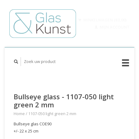
WINKELWAGEN (€0,00)
MIJN ACCOUNT
Bullseye glass - 1107-050 light
green 2 mm
Home
/
1107-050 light green 2 mm
Bullseye glas COE90
+/- 22 x 25 cm