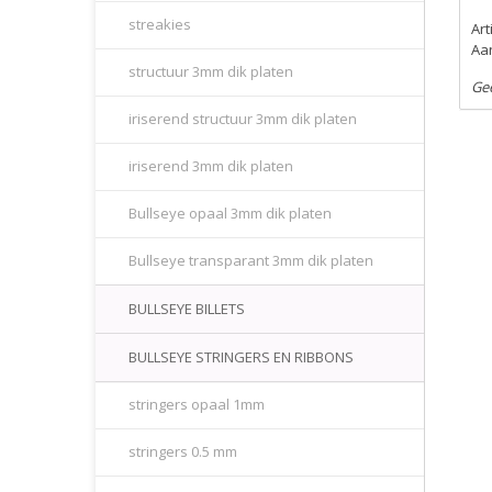
streakies
Ar
Aan
structuur 3mm dik platen
Ge
iriserend structuur 3mm dik platen
iriserend 3mm dik platen
Bullseye opaal 3mm dik platen
Bullseye transparant 3mm dik platen
BULLSEYE BILLETS
BULLSEYE STRINGERS EN RIBBONS
stringers opaal 1mm
stringers 0.5 mm