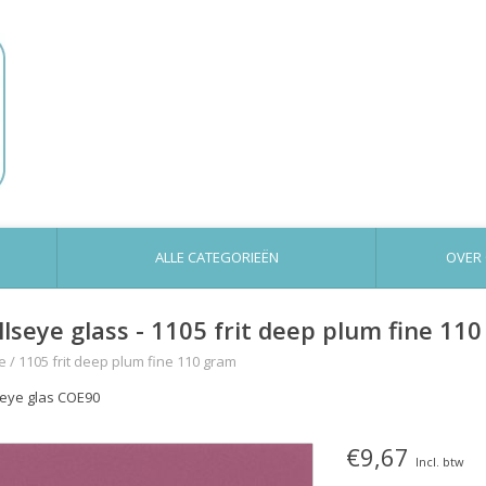
ALLE CATEGORIEËN
OVER
llseye glass - 1105 frit deep plum fine 11
e
/
1105 frit deep plum fine 110 gram
seye glas COE90
€9,67
Incl. btw