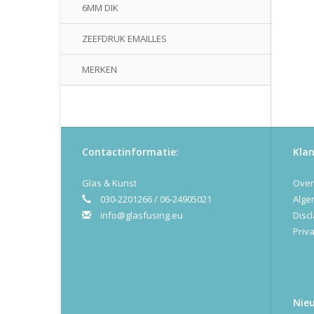
6MM DIK
ZEEFDRUK EMAILLES
MERKEN
Contactinformatie:
Klan
Glas & Kunst
Over
030-2201266 / 06-24905021
Alge
info@glasfusing.eu
Disc
Priva
Nie