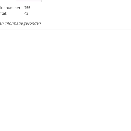
tikelnummer:
755
tal:
43
en informatie gevonden