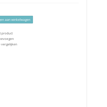
en aan winkelwagen
t product
 toevoegen
vergelijken