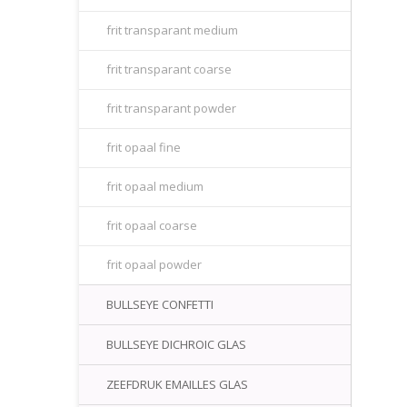
frit transparant medium
frit transparant coarse
frit transparant powder
frit opaal fine
frit opaal medium
frit opaal coarse
frit opaal powder
BULLSEYE CONFETTI
BULLSEYE DICHROIC GLAS
ZEEFDRUK EMAILLES GLAS