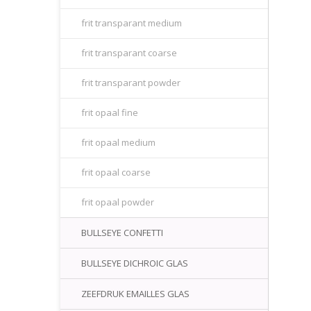
frit transparant medium
frit transparant coarse
frit transparant powder
frit opaal fine
frit opaal medium
frit opaal coarse
frit opaal powder
BULLSEYE CONFETTI
BULLSEYE DICHROIC GLAS
ZEEFDRUK EMAILLES GLAS