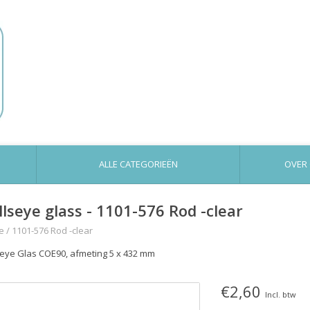
ALLE CATEGORIEËN
OVER
llseye glass - 1101-576 Rod -clear
e
/
1101-576 Rod -clear
seye Glas COE90, afmeting 5 x 432 mm
€2,60
Incl. btw