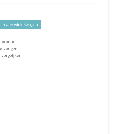
en aan winkelwagen
t product
 toevoegen
vergelijken