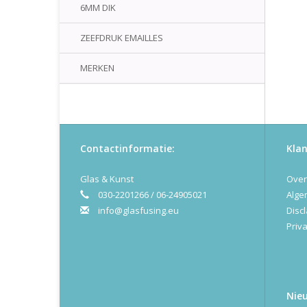
6MM DIK
ZEEFDRUK EMAILLES
MERKEN
Contactinformatie:
Klan
Glas & Kunst
Over
030-2201266 / 06-24905021
Alge
info@glasfusing.eu
Disc
Priva
Nie