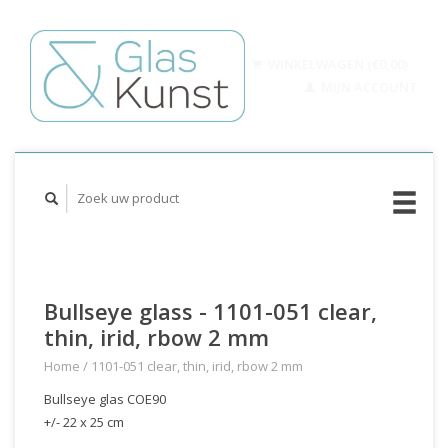
WINKELWAGEN (€0,00)
MIJN ACCOUNT
Bullseye glass - 1101-051 clear,
thin, irid, rbow 2 mm
Home
/
1101-051 clear, thin, irid, rbow 2 mm
Bullseye glas COE90
+/- 22 x 25 cm