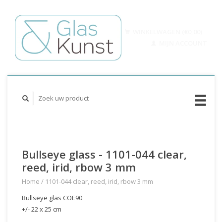
WINKELWAGEN (€0,00)
MIJN ACCOUNT
Bullseye glass - 1101-044 clear,
reed, irid, rbow 3 mm
Home
/
1101-044 clear, reed, irid, rbow 3 mm
Bullseye glas COE90
+/- 22 x 25 cm