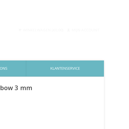
WINKELWAGEN (€0,00)
MIJN ACCOUNT
 ONS
KLANTENSERVICE
, rbow 3 mm