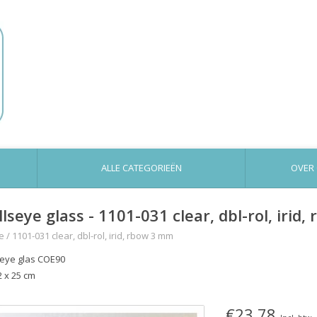
ALLE CATEGORIEËN
OVER
llseye glass - 1101-031 clear, dbl-rol, irid
e
/
1101-031 clear, dbl-rol, irid, rbow 3 mm
seye glas COE90
2 x 25 cm
€23,78