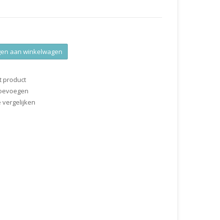
en aan winkelwagen
t product
 toevoegen
vergelijken