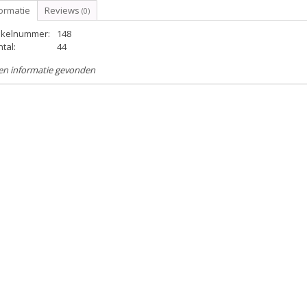
ormatie
Reviews
(0)
tikelnummer:
148
tal:
44
en informatie gevonden