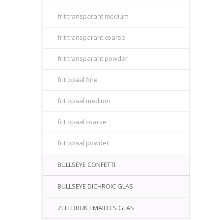
frit transparant medium
frit transparant coarse
frit transparant powder
frit opaal fine
frit opaal medium
frit opaal coarse
frit opaal powder
BULLSEYE CONFETTI
BULLSEYE DICHROIC GLAS
ZEEFDRUK EMAILLES GLAS