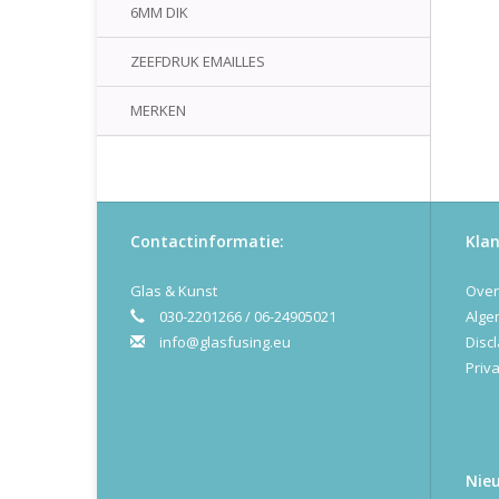
6MM DIK
ZEEFDRUK EMAILLES
MERKEN
Contactinformatie:
Klan
Glas & Kunst
Over
030-2201266 / 06-24905021
Alge
info@glasfusing.eu
Disc
Priva
Nie