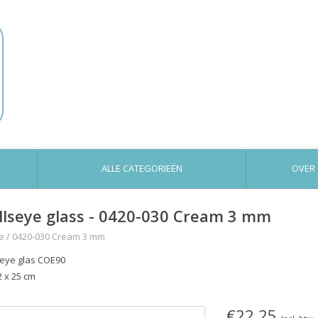
ALLE CATEGORIEËN
OVER
llseye glass - 0420-030 Cream 3 mm
e
/
0420-030 Cream 3 mm
seye glas COE90
2 x 25 cm
€22,25