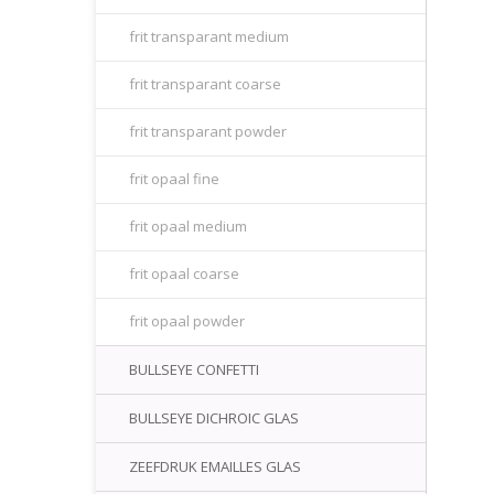
frit transparant medium
frit transparant coarse
frit transparant powder
frit opaal fine
frit opaal medium
frit opaal coarse
frit opaal powder
BULLSEYE CONFETTI
BULLSEYE DICHROIC GLAS
ZEEFDRUK EMAILLES GLAS