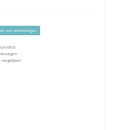
en aan winkelwagen
t product
 toevoegen
vergelijken