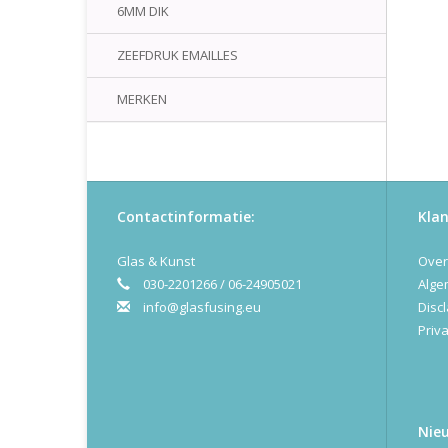
6MM DIK
ZEEFDRUK EMAILLES
MERKEN
Contactinformatie:
Klan
Glas & Kunst
Over
030-2201266 / 06-24905021
Alge
info@glasfusing.eu
Disc
Priva
Nie