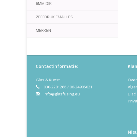
6MM DIK
ZEEFDRUK EMAILLES
MERKEN
Contactinformatie:
Klan
Glas & Kunst
Over
030-2201266 / 06-24905021
Alge
info@glasfusing.eu
Disc
Priva
Nie