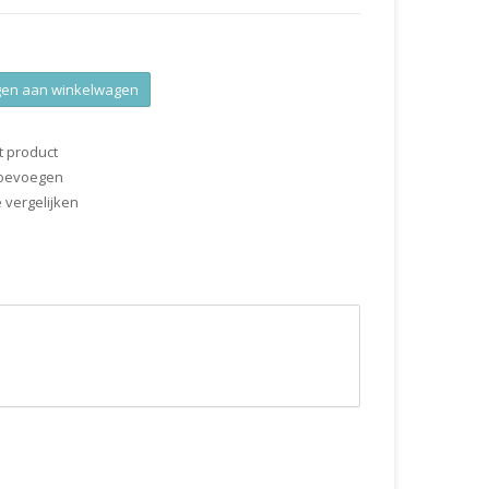
en aan winkelwagen
t product
 toevoegen
vergelijken