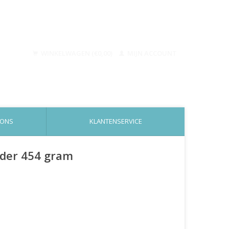
WINKELWAGEN (€0,00)
MIJN ACCOUNT
 ONS
KLANTENSERVICE
owder 454 gram