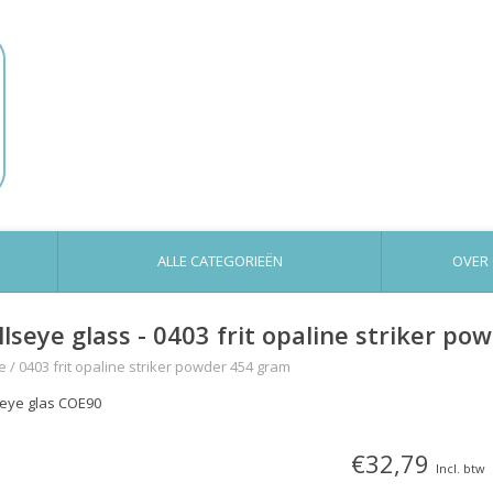
ALLE CATEGORIEËN
OVER
llseye glass - 0403 frit opaline striker p
e
/
0403 frit opaline striker powder 454 gram
seye glas COE90
€32,79
Incl. btw