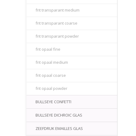
frit transparant medium
frit transparant coarse
frit transparant powder
frit opaal fine
frit opaal medium
frit opaal coarse
frit opaal powder
BULLSEYE CONFETTI
BULLSEYE DICHROIC GLAS
ZEEFDRUK EMAILLES GLAS