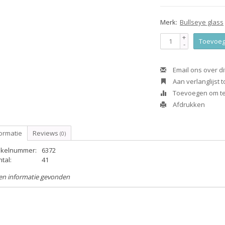
Merk:
Bullseye glass
+
Toevoeg
-
Email ons over di
Aan verlanglijst
Toevoegen om te 
Afdrukken
ormatie
Reviews
(0)
tikelnummer:
6372
tal:
41
en informatie gevonden