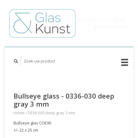
WINKELWAGEN (€0,00)
MIJN ACCOUNT
Bullseye glass - 0336-030 deep
gray 3 mm
Home
/
0336-030 deep gray 3 mm
Bullseye glas COE90
+/- 22 x 25 cm