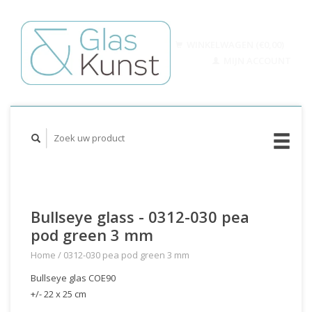
WINKELWAGEN (€0,00)
MIJN ACCOUNT
Bullseye glass - 0312-030 pea
pod green 3 mm
Home
/
0312-030 pea pod green 3 mm
Bullseye glas COE90
+/- 22 x 25 cm