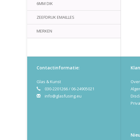
6MM DIK
ZEEFDRUK EMAILLES
MERKEN
Contactinformatie:
Klan
Glas & Kunst
Over
030-2201266 / 06-24905021
Alge
info@glasfusing.eu
Disc
Priva
Nie