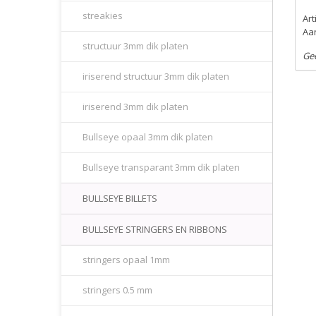
streakies
Ar
Aan
structuur 3mm dik platen
Ge
iriserend structuur 3mm dik platen
iriserend 3mm dik platen
Bullseye opaal 3mm dik platen
Bullseye transparant 3mm dik platen
BULLSEYE BILLETS
BULLSEYE STRINGERS EN RIBBONS
stringers opaal 1mm
stringers 0.5 mm