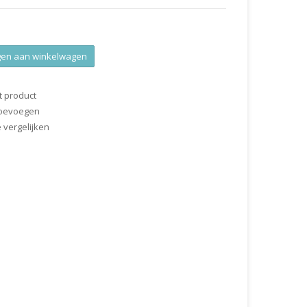
en aan winkelwagen
t product
 toevoegen
vergelijken