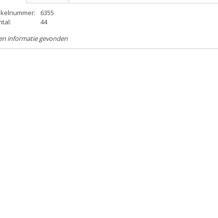
tikelnummer:
6355
tal:
44
en informatie gevonden