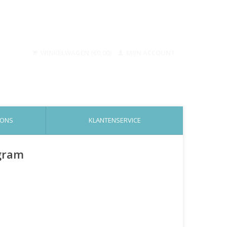
WINKELWAGEN (€0,00)
MIJN ACCOUNT
 ONS
KLANTENSERVICE
 gram