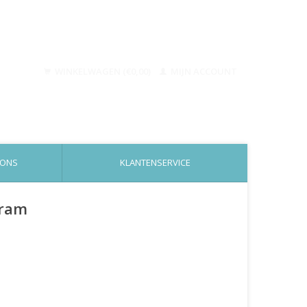
WINKELWAGEN (€0,00)
MIJN ACCOUNT
 ONS
KLANTENSERVICE
gram