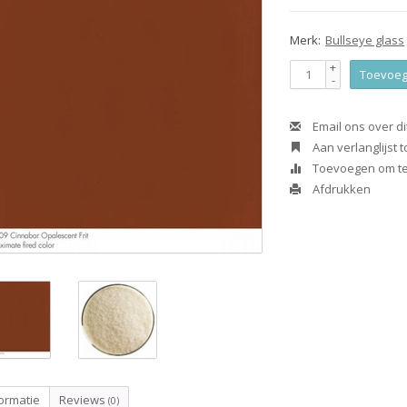
Merk:
Bullseye glass
+
Toevoeg
-
Email ons over di
Aan verlanglijst
Toevoegen om te 
Afdrukken
ormatie
Reviews
(0)