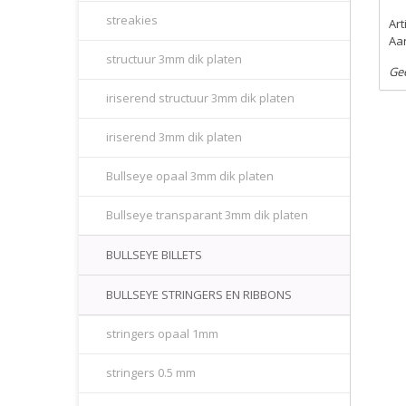
streakies
Ar
Aan
structuur 3mm dik platen
Ge
iriserend structuur 3mm dik platen
iriserend 3mm dik platen
Bullseye opaal 3mm dik platen
Bullseye transparant 3mm dik platen
BULLSEYE BILLETS
BULLSEYE STRINGERS EN RIBBONS
stringers opaal 1mm
stringers 0.5 mm