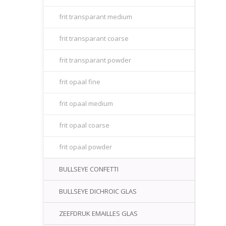
frit transparant medium
frit transparant coarse
frit transparant powder
frit opaal fine
frit opaal medium
frit opaal coarse
frit opaal powder
BULLSEYE CONFETTI
BULLSEYE DICHROIC GLAS
ZEEFDRUK EMAILLES GLAS