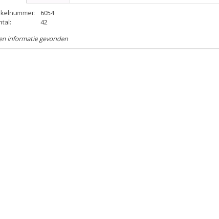
tikelnummer:
6054
tal:
42
en informatie gevonden