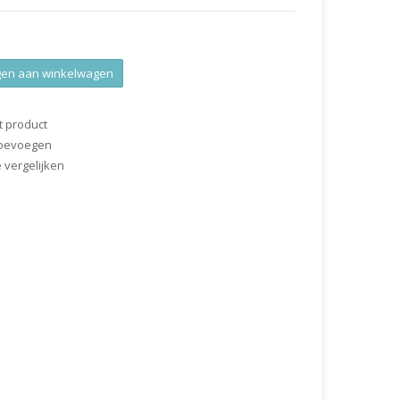
en aan winkelwagen
t product
 toevoegen
vergelijken