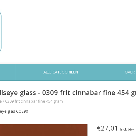
ALLE CATEGORIEËN
OVER
llseye glass - 0309 frit cinnabar fine 454 
e
/
0309 frit cinnabar fine 454 gram
seye glas COE90
€27,01
Incl. btw