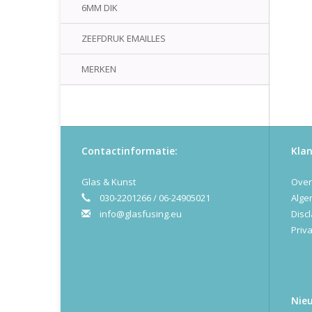
6MM DIK
ZEEFDRUK EMAILLES
MERKEN
Contactinformatie:
Klan
Glas & Kunst
Over
030-2201266 / 06-24905021
Alge
info@glasfusing.eu
Disc
Priva
Nie