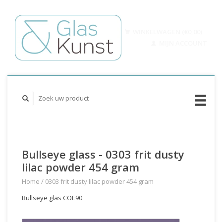
WINKELWAGEN (€0,00)
MIJN ACCOUNT
Bullseye glass - 0303 frit dusty
lilac powder 454 gram
Home
/
0303 frit dusty lilac powder 454 gram
Bullseye glas COE90