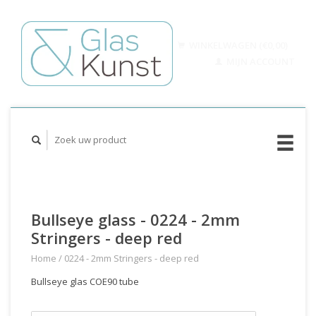
WINKELWAGEN (€0,00)
MIJN ACCOUNT
Bullseye glass - 0224 - 2mm
Stringers - deep red
Home
/
0224 - 2mm Stringers - deep red
Bullseye glas COE90 tube