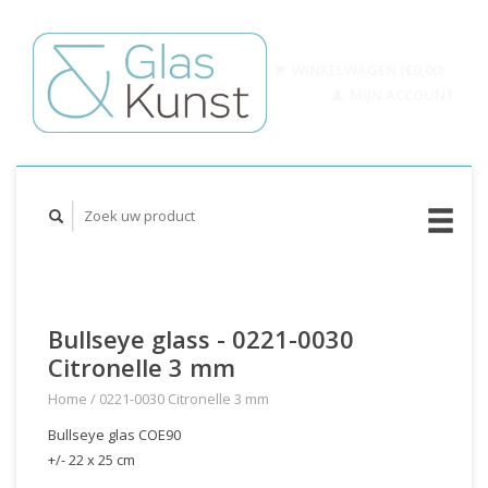
WINKELWAGEN (€0,00)
MIJN ACCOUNT
Bullseye glass - 0221-0030
Citronelle 3 mm
Home
/
0221-0030 Citronelle 3 mm
Bullseye glas COE90
+/- 22 x 25 cm