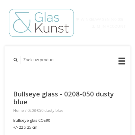
WINKELWAGEN (€0,00)
MIJN ACCOUNT
Bullseye glass - 0208-050 dusty
blue
Home
/
0208-050 dusty blue
Bullseye glas COE90
+/- 22 x 25 cm