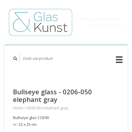
WINKELWAGEN (€0,00)
MIJN ACCOUNT
Bullseye glass - 0206-050
elephant gray
Home
/
0206-050 elephant gray
Bullseye glas COE90
+/- 22 x 25 cm