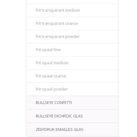
frit transparant medium
frit transparant coarse
frit transparant powder
frit opaal fine
frit opaal medium
frit opaal coarse
frit opaal powder
BULLSEYE CONFETTI
BULLSEYE DICHROIC GLAS
ZEEFDRUK EMAILLES GLAS