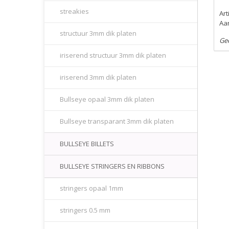
streakies
Ar
Aan
structuur 3mm dik platen
Ge
iriserend structuur 3mm dik platen
iriserend 3mm dik platen
Bullseye opaal 3mm dik platen
Bullseye transparant 3mm dik platen
BULLSEYE BILLETS
BULLSEYE STRINGERS EN RIBBONS
stringers opaal 1mm
stringers 0.5 mm