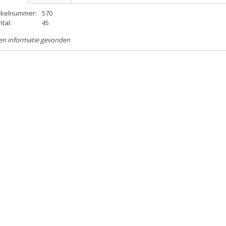
tikelnummer:
570
tal:
45
en informatie gevonden