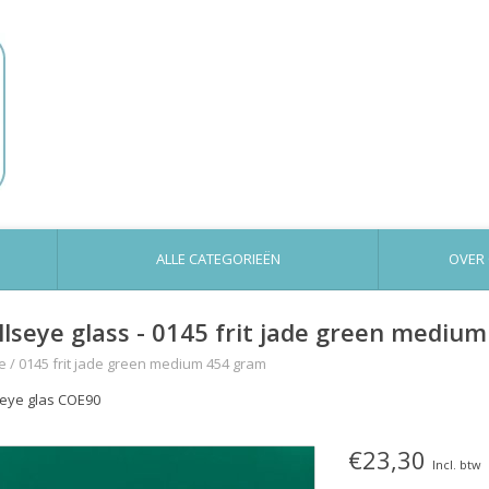
ALLE CATEGORIEËN
OVER
llseye glass - 0145 frit jade green mediu
e
/
0145 frit jade green medium 454 gram
seye glas COE90
€23,30
Incl. btw