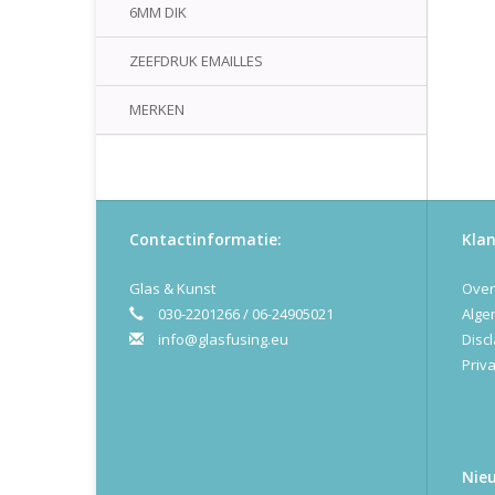
6MM DIK
ZEEFDRUK EMAILLES
MERKEN
Contactinformatie:
Klan
Glas & Kunst
Over
030-2201266 / 06-24905021
Alge
info@glasfusing.eu
Disc
Priva
Nie