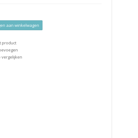
en aan winkelwagen
t product
 toevoegen
vergelijken