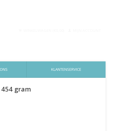
WINKELWAGEN (€0,00)
MIJN ACCOUNT
 ONS
KLANTENSERVICE
m 454 gram