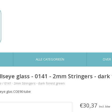
ALLE CATEGORIEËN
OVER
llseye glass - 0141 - 2mm Stringers - dark
e
/
0141 - 2mm Stringers - dark forest green
seye glas COE90 tube
€30,37
Incl. btw