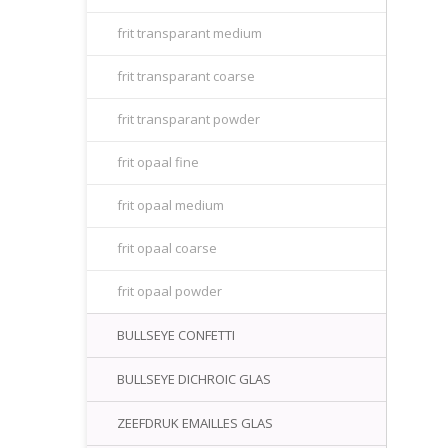
frit transparant medium
frit transparant coarse
frit transparant powder
frit opaal fine
frit opaal medium
frit opaal coarse
frit opaal powder
BULLSEYE CONFETTI
BULLSEYE DICHROIC GLAS
ZEEFDRUK EMAILLES GLAS