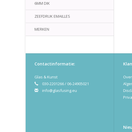
6MM DIK
ZEEFDRUK EMAILLES
MERKEN
Contactinformatie:
Klan
Glas & Kunst
Over
030-2201266 / 06-24905021
Alge
info@glasfusing.eu
Disc
Priva
Nie