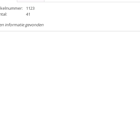
tikelnummer:
1123
tal:
41
en informatie gevonden