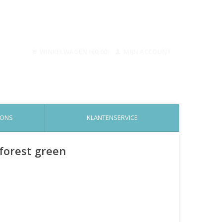
WINKELWAGEN (€0,00)
MIJN ACCOUNT
 ONS
KLANTENSERVICE
 forest green