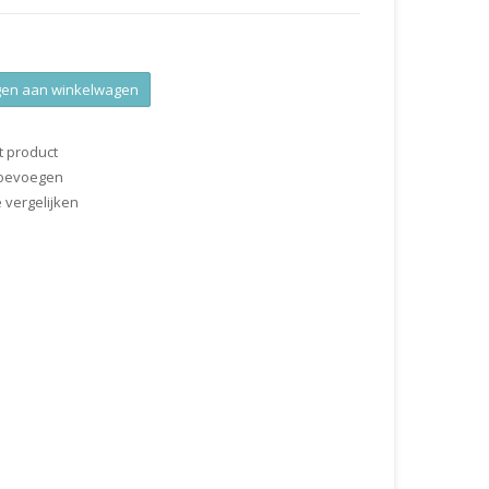
en aan winkelwagen
t product
 toevoegen
vergelijken