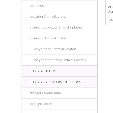
streakies
Ar
Aan
structuur 3mm dik platen
Ge
iriserend structuur 3mm dik platen
iriserend 3mm dik platen
Bullseye opaal 3mm dik platen
Bullseye transparant 3mm dik platen
BULLSEYE BILLETS
BULLSEYE STRINGERS EN RIBBONS
stringers opaal 1mm
stringers 0.5 mm