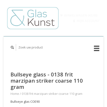
WINKELWAGEN (€0,00)
MIJN ACCOUNT
Bullseye glass - 0138 frit
marzipan striker coarse 110
gram
Home
/
0138 frit marzipan striker coarse 110 gram
Bullseye glas COE90