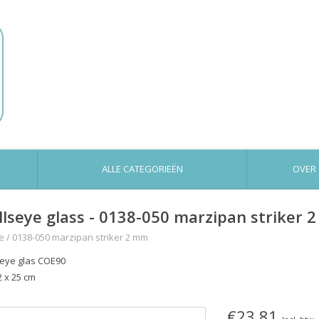
ALLE CATEGORIEËN
OVER
llseye glass - 0138-050 marzipan striker 
e
/
0138-050 marzipan striker 2 mm
seye glas COE90
2 x 25 cm
€23,81