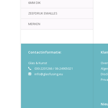
6MM DIK
ZEEFDRUK EMAILLES
MERKEN
Contactinformatie:
Klan
Glas & Kunst
Over
030-2201266 / 06-24905021
Alge
info@glasfusing.eu
Disc
Priva
Nie