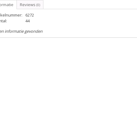
ormatie
Reviews
(0)
tikelnummer:
6272
tal:
44
en informatie gevonden