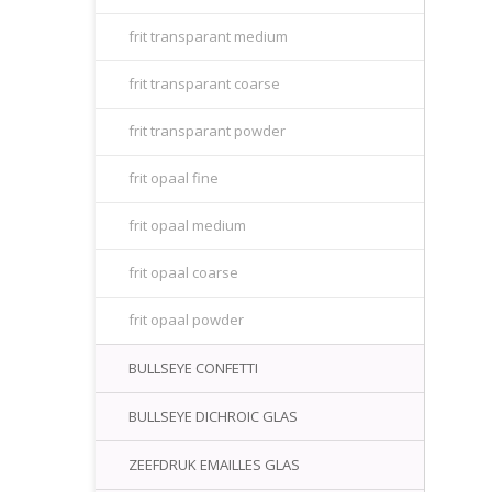
frit transparant medium
frit transparant coarse
frit transparant powder
frit opaal fine
frit opaal medium
frit opaal coarse
frit opaal powder
BULLSEYE CONFETTI
BULLSEYE DICHROIC GLAS
ZEEFDRUK EMAILLES GLAS