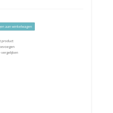
en aan winkelwagen
t product
 toevoegen
vergelijken