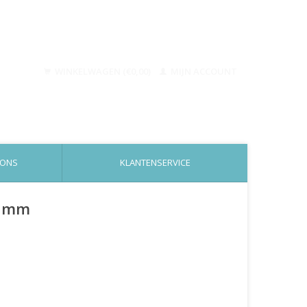
WINKELWAGEN (€0,00)
MIJN ACCOUNT
 ONS
KLANTENSERVICE
2 mm