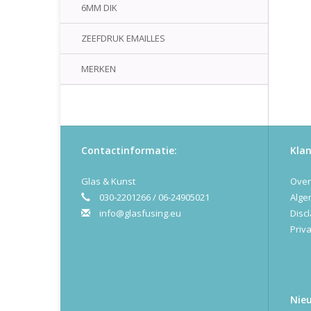
6MM DIK
ZEEFDRUK EMAILLES
MERKEN
Contactinformatie:
Klan
Glas & Kunst
Over
030-2201266 / 06-24905021
Alge
info@glasfusing.eu
Disc
Priva
Nie