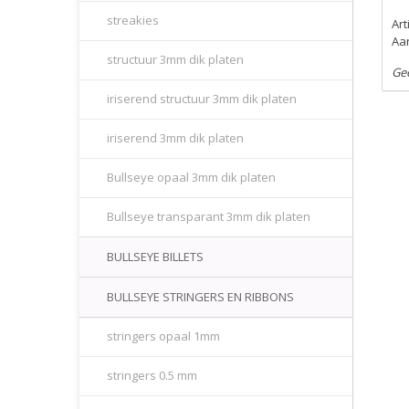
streakies
Ar
Aan
structuur 3mm dik platen
Ge
iriserend structuur 3mm dik platen
iriserend 3mm dik platen
Bullseye opaal 3mm dik platen
Bullseye transparant 3mm dik platen
BULLSEYE BILLETS
BULLSEYE STRINGERS EN RIBBONS
stringers opaal 1mm
stringers 0.5 mm