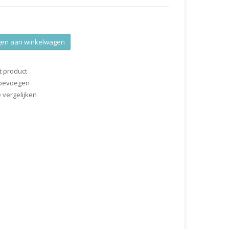
en aan winkelwagen
t product
 toevoegen
vergelijken