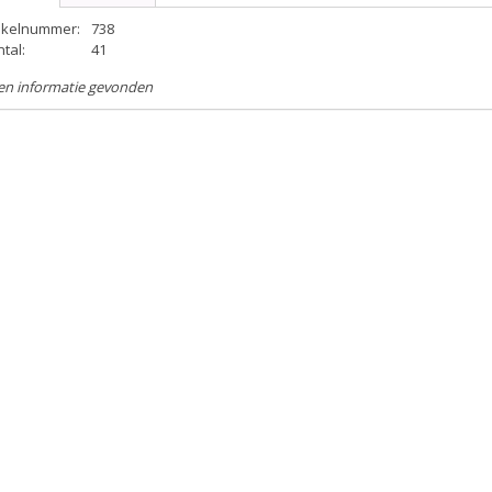
tikelnummer:
738
tal:
41
en informatie gevonden