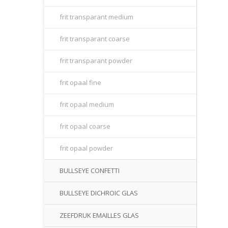
frit transparant medium
frit transparant coarse
frit transparant powder
frit opaal fine
frit opaal medium
frit opaal coarse
frit opaal powder
BULLSEYE CONFETTI
BULLSEYE DICHROIC GLAS
ZEEFDRUK EMAILLES GLAS