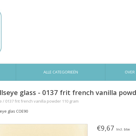
ALLE CATEGORIEËN
OVER
llseye glass - 0137 frit french vanilla po
e
/
0137 frit french vanilla powder 110 gram
seye glas COE90
€9,67
Incl. btw