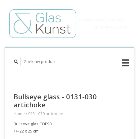
WINKELWAGEN (€0,00)
MIJN ACCOUNT
Bullseye glass - 0131-030
artichoke
Home
/
0131-030 artichoke
Bullseye glas COE90
+/- 22 x 25 cm