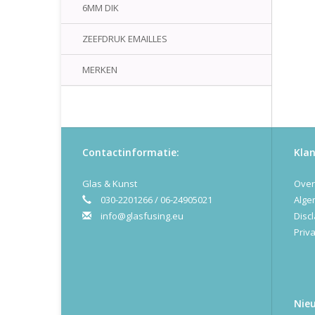
6MM DIK
ZEEFDRUK EMAILLES
MERKEN
Contactinformatie:
Klan
Glas & Kunst
Over
030-2201266 / 06-24905021
Alge
info@glasfusing.eu
Disc
Priva
Nie