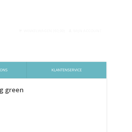
WINKELWAGEN (€0,00)
MIJN ACCOUNT
 ONS
KLANTENSERVICE
ng green