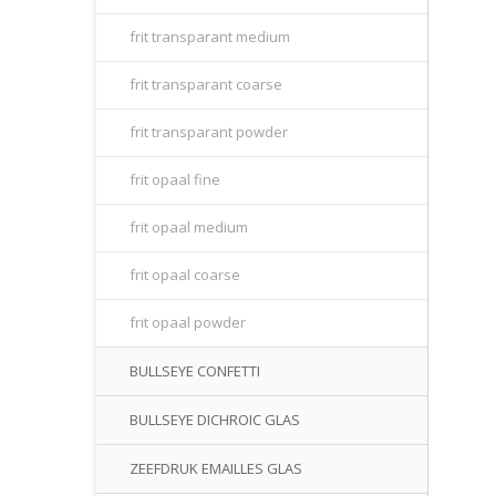
frit transparant medium
frit transparant coarse
frit transparant powder
frit opaal fine
frit opaal medium
frit opaal coarse
frit opaal powder
BULLSEYE CONFETTI
BULLSEYE DICHROIC GLAS
ZEEFDRUK EMAILLES GLAS