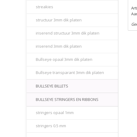
streakies
Ar
Aan
structuur 3mm dik platen
Ge
iriserend structuur 3mm dik platen
iriserend 3mm dik platen
Bullseye opaal 3mm dik platen
Bullseye transparant 3mm dik platen
BULLSEYE BILLETS
BULLSEYE STRINGERS EN RIBBONS
stringers opaal 1mm
stringers 0.5 mm