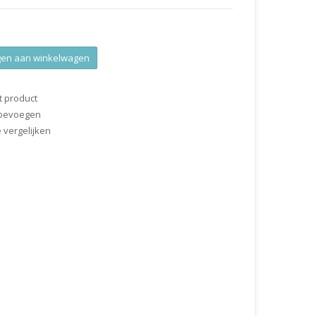
en aan winkelwagen
t product
 toevoegen
vergelijken