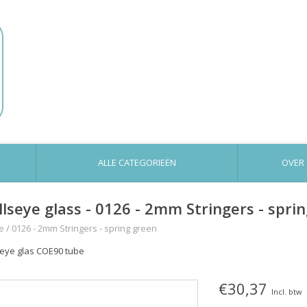
ALLE CATEGORIEËN
OVER
llseye glass - 0126 - 2mm Stringers - spri
e
/
0126 - 2mm Stringers - spring green
seye glas COE90 tube
€30,37
Incl. btw